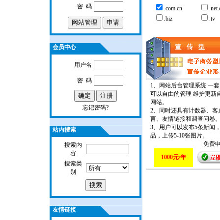
密 码
.com.cn
.net.
.biz
.tv
会员中心
用户名
密 码
1、网站后台管理系统 一
可以自由的管理 维护更新
网站。
忘记密码?
2、同时还具有计数器、客
言、友情链接和调查问卷
3、用户可以发布5条新闻，
站内搜索
品，上传5-10张图片。
免费申
搜索内
容
1000元/年
搜索类
别
友情链接